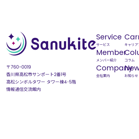
Service
Carr
サービス
キャリア
Member
Col
メンバー紹介
コラム
Company
New
〒760-0019
香川県高松市サンポート2番1号
会社案内
お知らせ
高松シンボルタワー タワー棟4･5階
情報通信交流館内